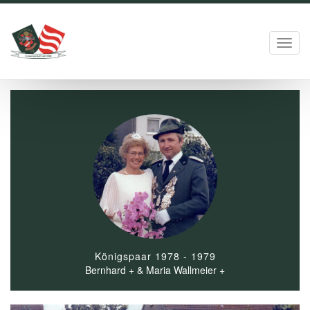
Toggl
navig
Königspaar 1978 - 1979
Bernhard + & Maria Wallmeier +